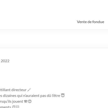
Vente de fondue
i 2022
tillant directeur 🪄
 dizaines qui n’auraient pas dû l’être 😇
rsqu’ils jouent 🪗😍
sements 👏🏻