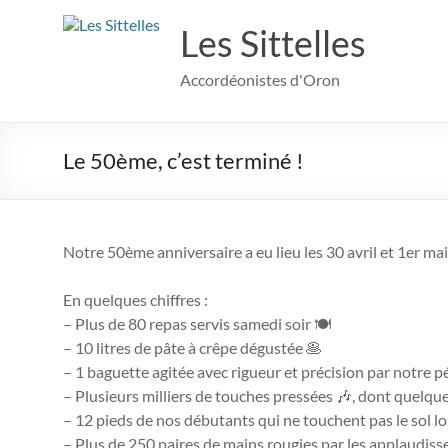
Aller
au
Les Sittelles
contenu
Accordéonistes d'Oron
Le 50ème, c’est terminé !
Notre 50ème anniversaire a eu lieu les 30 avril et 1er ma
En quelques chiffres :
– Plus de 80 repas servis samedi soir 🍽
– 10 litres de pâte à crêpe dégustée 🥞
– 1 baguette agitée avec rigueur et précision par notre pé
– Plusieurs milliers de touches pressées 🎶, dont quelques
– 12 pieds de nos débutants qui ne touchent pas le sol lo
– Plus de 250 paires de mains rougies par les applaudis