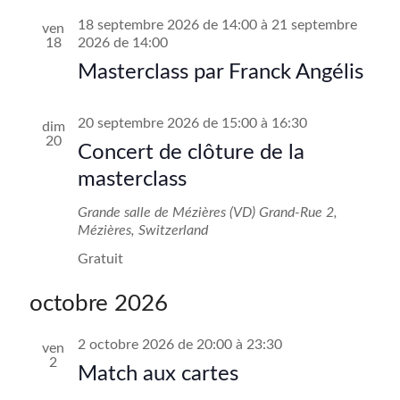
v
v
t
e
e
i
18 septembre 2026 de 14:00
à
21 septembre
ven
i
c
18
2026 de 14:00
t
g
g
i
Masterclass par Franck Angélis
a
o
a
n
t
n
t
20 septembre 2026 de 15:00
à
16:30
dim
e
i
20
Concert de clôture de la
i
z
o
u
masterclass
o
n
n
e
n
Grande salle de Mézières (VD)
Grand-Rue 2,
d
d
Mézières, Switzerland
p
a
e
Gratuit
t
a
e
v
.
octobre 2026
r
u
c
e
2 octobre 2026 de 20:00
à
23:30
ven
2
o
s
Match aux cartes
n