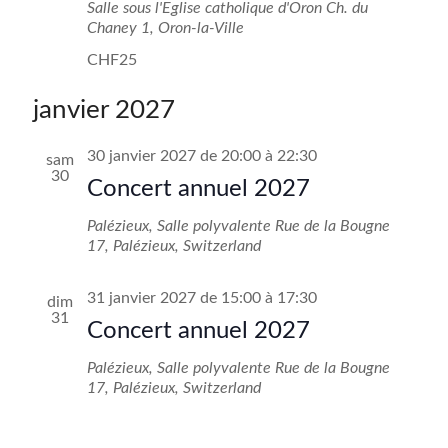
É
Salle sous l'Eglise catholique d'Oron
Ch. du
s
v
Chaney 1, Oron-la-Ville
è
CHF25
u
n
l
janvier 2027
e
t
m
30 janvier 2027 de 20:00
à
22:30
sam
a
30
Concert annuel 2027
e
t
n
Palézieux, Salle polyvalente
Rue de la Bougne
i
17, Palézieux, Switzerland
t
o
31 janvier 2027 de 15:00
à
17:30
n
dim
31
Concert annuel 2027
s
Palézieux, Salle polyvalente
Rue de la Bougne
17, Palézieux, Switzerland