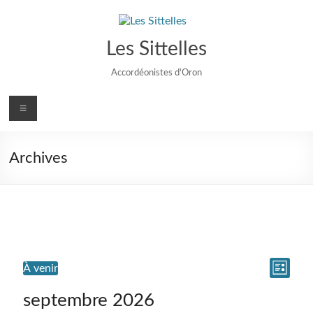
Aller
au
contenu
Les Sittelles
Accordéonistes d'Oron
Menu
Archives
N
N
Évènements
À venir
L
S
a
i
a
é
septembre 2026
s
l